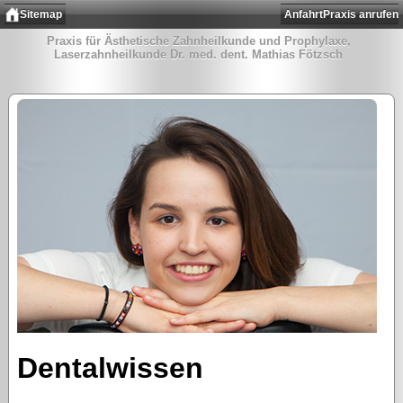
Sitemap
Anfahrt
Praxis anrufen
Praxis für Ästhetische Zahnheilkunde und Prophylaxe,
Laserzahnheilkunde Dr. med. dent. Mathias Fötzsch
Dentalwissen