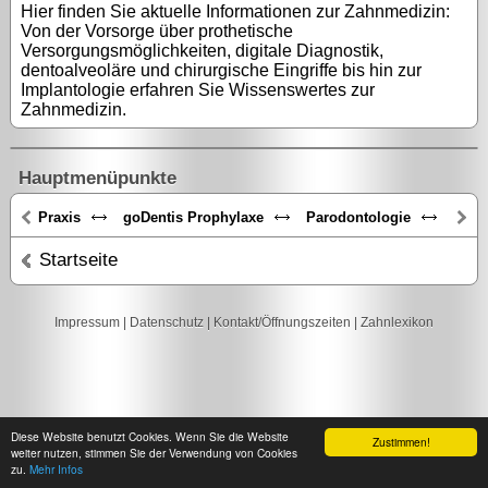
Hier finden Sie aktuelle Informationen zur Zahnmedizin:
Von der Vorsorge über prothetische
Versorgungsmöglichkeiten, digitale Diagnostik,
dentoalveoläre und chirurgische Eingriffe bis hin zur
Implantologie erfahren Sie Wissenswertes zur
Zahnmedizin.
Hauptmenüpunkte
Praxis
goDentis Prophylaxe
Parodontologie
Zahn
Startseite
Impressum
|
Datenschutz
|
Kontakt/Öffnungszeiten
|
Zahnlexikon
Diese Website benutzt Cookies. Wenn Sie die Website
Zustimmen!
weiter nutzen, stimmen Sie der Verwendung von Cookies
zu.
Mehr Infos