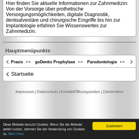
Hier finden Sie aktuelle Informationen zur Zahnmedizin:
Von der Vorsorge über prothetische
Versorgungsmöglichkeiten, digitale Diagnostik,
dentoalveoläre und chirurgische Eingriffe bis hin zur
Implantologie erfahren Sie Wissenswertes zur
Zahnmedizin.
Hauptmenüpunkte
Praxis
goDentis Prophylaxe
Parodontologie
Zahn
Startseite
Impressum
|
Datenschutz
|
Kontakt/Öffnungszeiten
|
Zahnlexikon
Diese Website benutzt Cookies. Wenn Sie die Website
Zustimmen!
weiter nutzen, stimmen Sie der Verwendung von Cookies
zu.
Mehr Infos