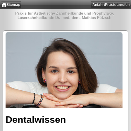
Sitemap
Anfahrt
Praxis anrufen
Praxis für Ästhetische Zahnheilkunde und Prophylaxe,
Laserzahnheilkunde Dr. med. dent. Mathias Fötzsch
Dentalwissen