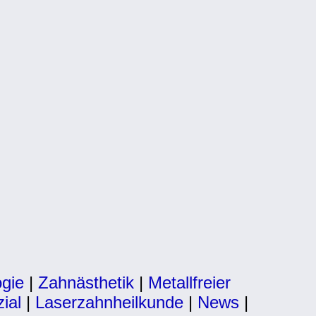
ogie
|
Zahnästhetik
|
Metallfreier
ial
|
Laserzahnheilkunde
|
News
|