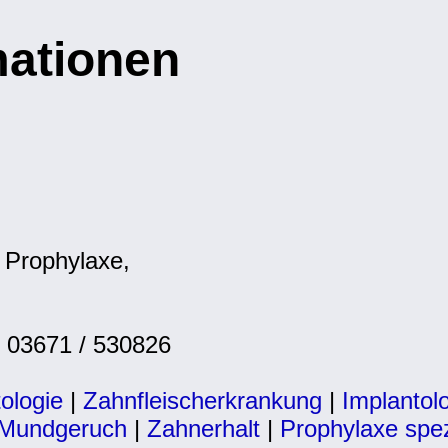
mationen
 Prophylaxe,
.: 03671 / 530826
ologie
|
Zahnfleischerkrankung
|
Implantol
Mundgeruch
|
Zahnerhalt
|
Prophylaxe spez