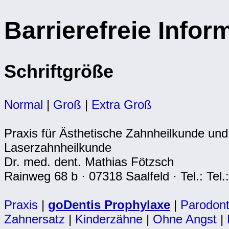
Barrierefreie Infor
Schriftgröße
Normal
|
Groß
|
Extra Groß
Praxis für Ästhetische Zahnheilkunde und
Laserzahnheilkunde
Dr. med. dent. Mathias Fötzsch
Rainweg 68 b · 07318 Saalfeld · Tel.: Tel
Praxis
|
goDentis Prophylaxe
|
Parodont
Zahnersatz
|
Kinderzähne
|
Ohne Angst
|